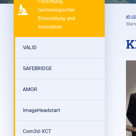
Forschung,
technologischer
at-cz
Entwicklung und
Wart
Innovation
K
VALID
SAFEBRIDGE
AMOR
ImageHeadstart
Com3d-XCT