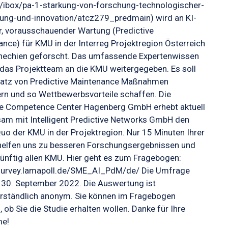
t/ibox/pa-1-starkung-von-forschung-technologischer-
lung-und-innovation/atcz279_predmain) wird an KI-
r, vorausschauender Wartung (Predictive
nce) für KMU in der Interreg Projektregion Österreich
hechien geforscht. Das umfassende Expertenwissen
das Projektteam an die KMU weitergegeben. Es soll
satz von Predictive Maintenance Maßnahmen
ern und so Wettbewerbsvorteile schaffen. Die
e Competence Center Hagenberg GmbH erhebt aktuell
am mit Intelligent Predictive Networks GmbH den
uo der KMU in der Projektregion. Nur 15 Minuten Ihrer
rhelfen uns zu besseren Forschungsergebnissen und
ünftig allen KMU. Hier geht es zum Fragebogen:
/survey.lamapoll.de/SME_AI_PdM/de/ Die Umfrage
s 30. September 2022. Die Auswertung ist
erständlich anonym. Sie können im Fragebogen
 ob Sie die Studie erhalten wollen. Danke für Ihre
me!