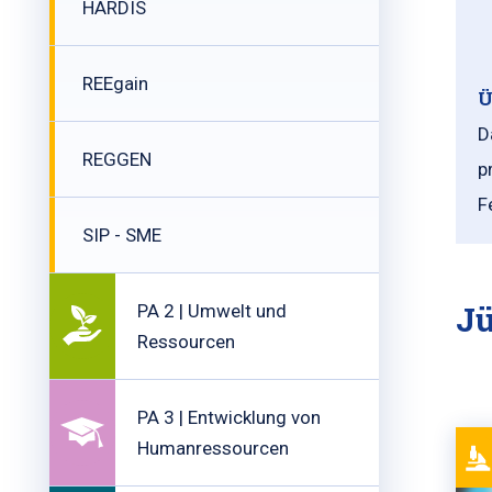
HARDIS
REEgain
Ü
D
REGGEN
p
F
SIP - SME
Jü
PA 2 | Umwelt und
Ressourcen
PA 3 | Entwicklung von
Humanressourcen