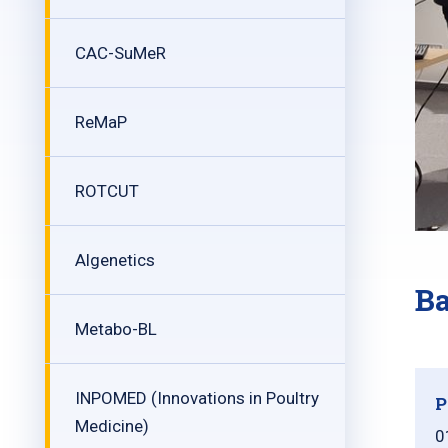
CAC-SuMeR
ReMaP
ROTCUT
Algenetics
Ba
Metabo-BL
INPOMED (Innovations in Poultry
P
Medicine)
0