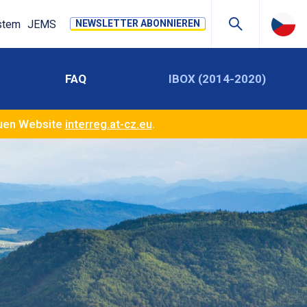
stem
JEMS
NEWSLETTER ABONNIEREN
FAQ
IBOX (2014-2020)
euen Website
interreg.at-cz.eu
.