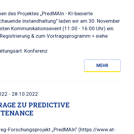
en des Projektes „PredMAIn - KI-basierte
chauende Instandhaltung" laden wir am 30. November
iten Kommunikationsevent (11:00 - 16:00 Uhr) ein.
r Registrierung & zum Vortragsprogramm > siehe
altungsart: Konferenz
MEHR
022 - 28.10.2022
AGE ZU PREDICTIVE
NTENANCE
reg-Forschungsprojekt „PredMAIn“ (https://www.at-