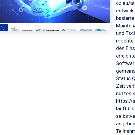
cz.eu/a
entwick
basierte
Maintena
und Tsc
möchte 
den Ein
erleicht
Softwar
gemeins
Status Q
Zeit ve
nutzen k
https:/
läuft bi
selbstv
angeben,
Teilnah