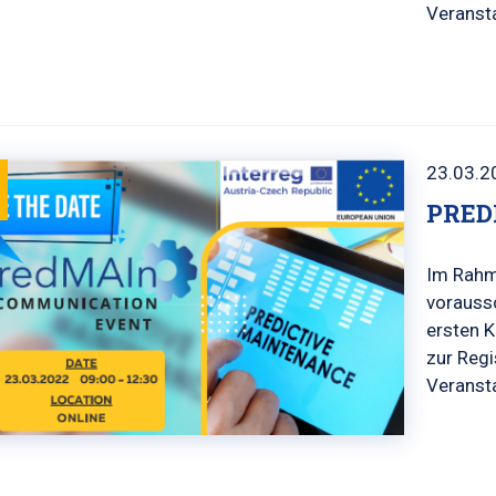
Veransta
23.03.2
PRED
Im Rahm
vorauss
ersten K
zur Reg
Veranst