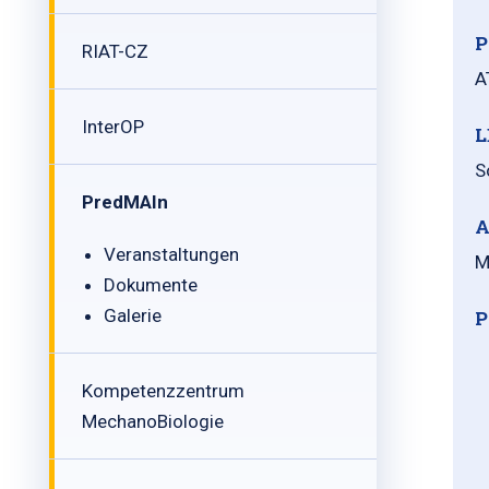
P
RIAT-CZ
A
InterOP
L
S
PredMAIn
A
Veranstaltungen
M
Dokumente
Galerie
P
Kompetenzzentrum
MechanoBiologie