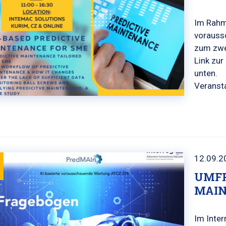
Im Rahm
vorauss
zum zwe
Link zu
unten.
Veranst
12.09.2
UMFR
MAI
Im Inter