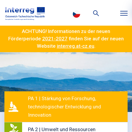
ACHTUNG! Informationen zu der neuen
Förderperiode
2021-2027
finden Sie auf der neuen
Website
interreg.at-cz.eu
.
PA 1 | Stärkung von Forschung,
technologischer Entwicklung und
Innovation
PA 2 | Umwelt und Ressourcen