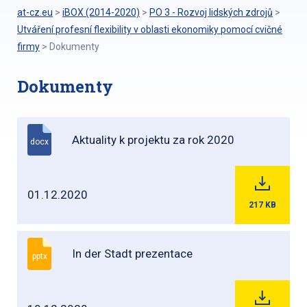
at-cz.eu
>
iBOX (2014-2020)
>
PO 3 - Rozvoj lidských zdrojů
>
Utváření profesní flexibility v oblasti ekonomiky pomocí cvičné
firmy
>
Dokumenty
Dokumenty
Aktuality k projektu za rok 2020
docx
01.12.2020
217
KB
In der Stadt prezentace
pptx