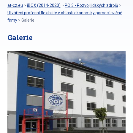
at-cz.eu
>
iBOX (2014-2020)
>
PO 3 - Rozvoj lidských zdrojů
>
Utváření profesní flexibility v oblasti ekonomiky pomocí cvičné
firmy
>
Galerie
Galerie