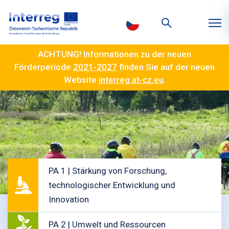
ACHTUNG! Informationen zu der neuen
Förderperiode
2021-2027
finden Sie auf der neuen
Website
interreg.at-cz.eu
.
PA 1 | Stärkung von Forschung,
technologischer Entwicklung und
Innovation
PA 2 | Umwelt und Ressourcen