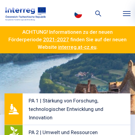
ACHTUNG! Informationen zu der neuen
Förderperiode
2021-2027
finden Sie auf der neuen
Website
interreg.at-cz.eu
.
PA 1 | Stärkung von Forschung,
technologischer Entwicklung und
Innovation
PA 2 | Umwelt und Ressourcen