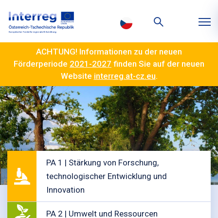
ACHTUNG! Informationen zu der neuen
Förderperiode
2021-2027
finden Sie auf der neuen
Website
interreg.at-cz.eu
.
PA 1 | Stärkung von Forschung,
technologischer Entwicklung und
Innovation
PA 2 | Umwelt und Ressourcen