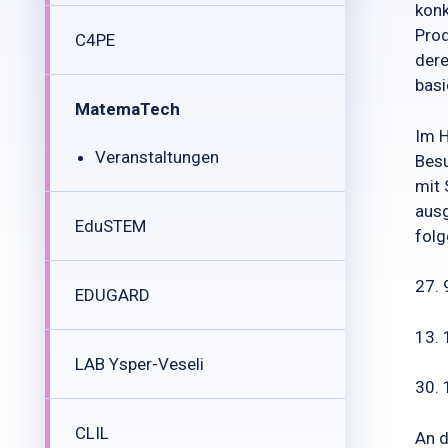
konk
Prod
C4PE
der
basi
MatemaTech
Im H
Veranstaltungen
Besu
mit 
ausg
EduSTEM
folg
27. 
EDUGARD
13. 
LAB Ysper-Veseli
30. 
CLIL
An d