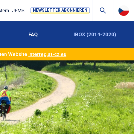
stem
JEMS
NEWSLETTER ABONNIEREN
FAQ
IBOX (2014-2020)
euen Website
interreg.at-cz.eu
.