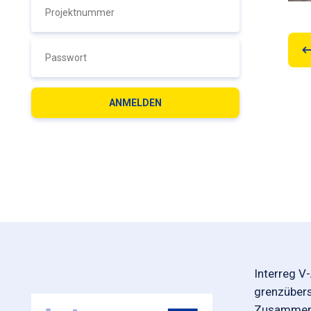
Interreg V
grenzüber
Zusammena