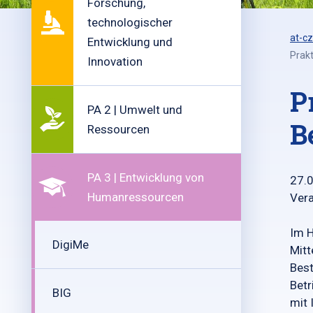
Forschung,
technologischer
at-cz
Entwicklung und
Prakt
Innovation
P
PA 2 | Umwelt und
B
Ressourcen
PA 3 | Entwicklung von
27.
Humanressourcen
Vera
Im H
DigiMe
Mitt
Best
Betr
BIG
mit 