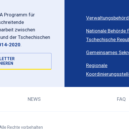
-A Programm für
Verwaltungsbehörd
schreitende
rbeit zwischen
Nationale Behörde f
 und der Tschechischen
Tschechische Repub
014-2020
.
Gemeinsames Sekret
LETTER
NIEREN
Regionale
Koordinierungsstel
NEWS
FAQ
Alle Rechte vorbehalten