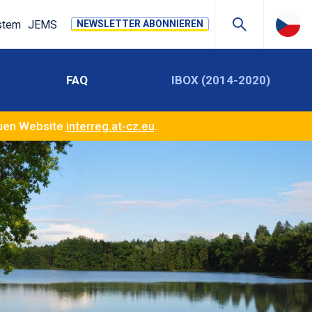
stem
JEMS
NEWSLETTER ABONNIEREN
FAQ
IBOX (2014-2020)
euen Website
interreg.at-cz.eu
.