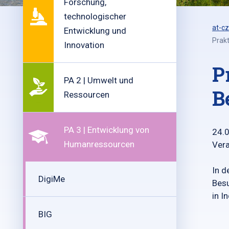
Forschung,
technologischer
at-cz
Entwicklung und
Prakt
Innovation
P
PA 2 | Umwelt und
B
Ressourcen
PA 3 | Entwicklung von
24.
Humanressourcen
Vera
In d
DigiMe
Besu
in I
BIG