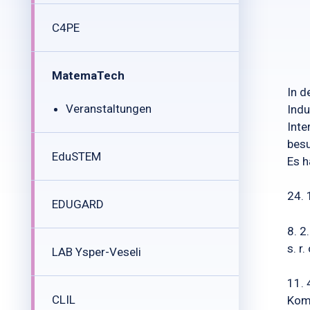
C4PE
MatemaTech
In d
Veranstaltungen
Indu
Inte
bes
EduSTEM
Es h
24. 
EDUGARD
8. 2
s. r
LAB Ysper-Veseli
11. 
CLIL
Kome