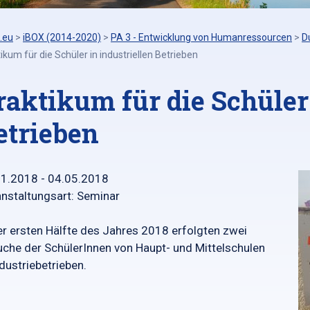
.eu
>
iBOX (2014-2020)
>
PA 3 - Entwicklung von Humanressourcen
>
D
ikum für die Schüler in industriellen Betrieben
raktikum für die Schüler 
etrieben
01.2018 - 04.05.2018
nstaltungsart: Seminar
er ersten Hälfte des Jahres 2018 erfolgten zwei
che der SchülerInnen von Haupt- und Mittelschulen
ndustriebetrieben.