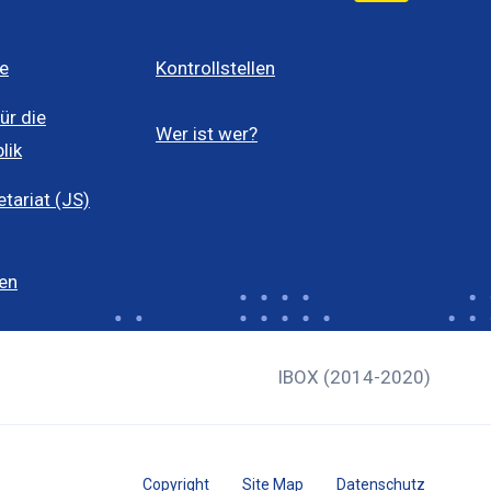
e
Kontrollstellen
ür die
Wer ist wer?
lik
ariat (JS)
len
IBOX (2014-2020)
Copyright
Site Map
Datenschutz