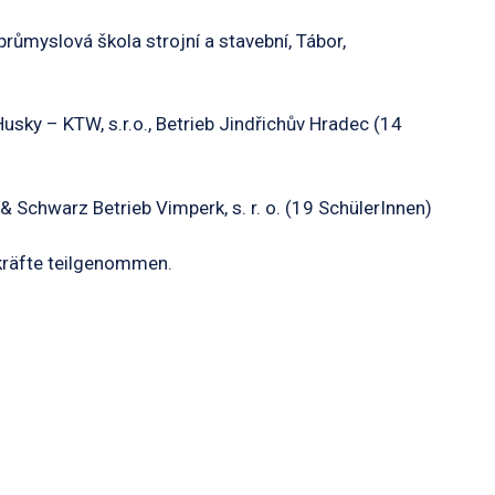
růmyslová škola strojní a stavební, Tábor,
sky – KTW, s.r.o., Betrieb Jindřichův Hradec (14
Schwarz Betrieb Vimperk, s. r. o. (19 SchülerInnen)
kräfte teilgenommen.