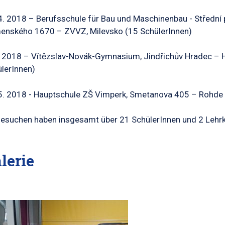
4. 2018 – Berufsschule für Bau und Maschinenbau - Střední p
enského 1670 – ZVVZ, Milevsko (15 SchülerInnen)
. 2018 – Vítězslav-Novák-Gymnasium, Jindřichův Hradec – Hu
lerInnen)
5. 2018 - Hauptschule ZŠ Vimperk, Smetanova 405 – Rohde & 
esuchen haben insgesamt über 21 SchülerInnen und 2 Lehr
lerie