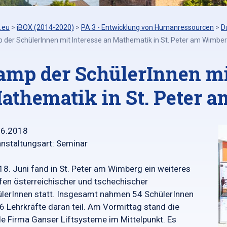
.eu
>
iBOX (2014-2020)
>
PA 3 - Entwicklung von Humanressourcen
>
D
 der SchülerInnen mit Interesse an Mathematik in St. Peter am Wimbe
amp der SchülerInnen mi
athematik in St. Peter 
06.2018
nstaltungsart: Seminar
8. Juni fand in St. Peter am Wimberg ein weiteres
fen österreichischer und tschechischer
lerInnen statt. Insgesamt nahmen 54 SchülerInnen
6 Lehrkräfte daran teil. Am Vormittag stand die
le Firma Ganser Liftsysteme im Mittelpunkt. Es