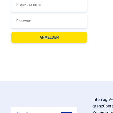
Interreg V
grenzüber
Zusammena