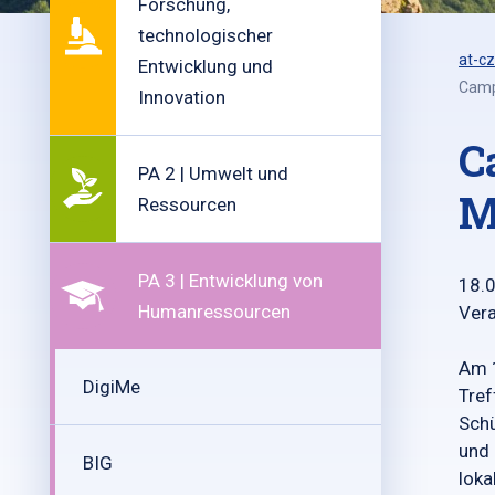
Forschung,
technologischer
at-cz
Entwicklung und
Camp
Innovation
C
PA 2 | Umwelt und
M
Ressourcen
PA 3 | Entwicklung von
18.
Humanressourcen
Vera
Am 1
DigiMe
Tref
Schü
und 
BIG
loka