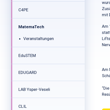
wurd
Zusä
C4PE
mit 
Am 1
MatemaTech
stat
Veranstaltungen
Lift
Nerv
EduSTEM
Am N
EDUGARD
Schä
“Die
LAB Ysper-Veseli
Resü
CLIL