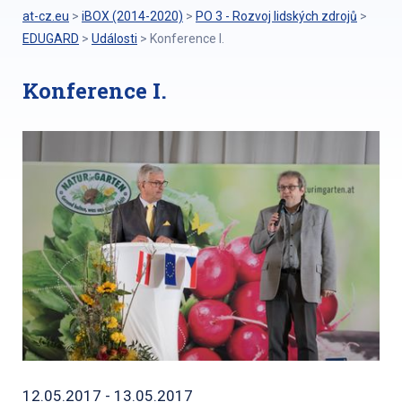
at-cz.eu
>
iBOX (2014-2020)
>
PO 3 - Rozvoj lidských zdrojů
>
EDUGARD
>
Události
>
Konference I.
Konference I.
12.05.2017 - 13.05.2017