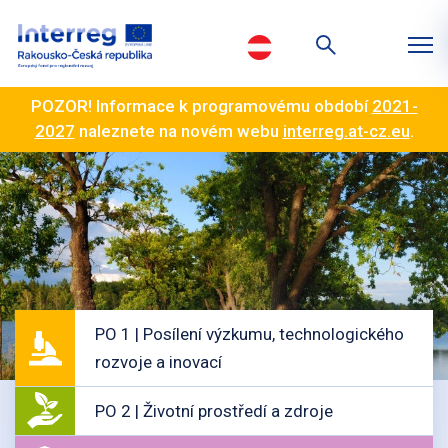
POZOR! Informace k programovému období
2021-
2027
naleznete na novém webu
interreg.at-cz.eu
.
PO 1 | Posílení výzkumu, technologického
rozvoje a inovací
PO 2 | Životní prostředí a zdroje