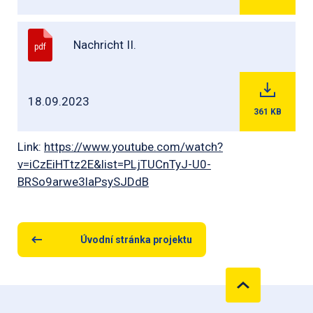
Nachricht II.
pdf
18.09.2023
361
KB
Link:
https://www.youtube.com/watch?
v=iCzEiHTtz2E&list=PLjTUCnTyJ-U0-
BRSo9arwe3laPsySJDdB
Úvodní stránka projektu