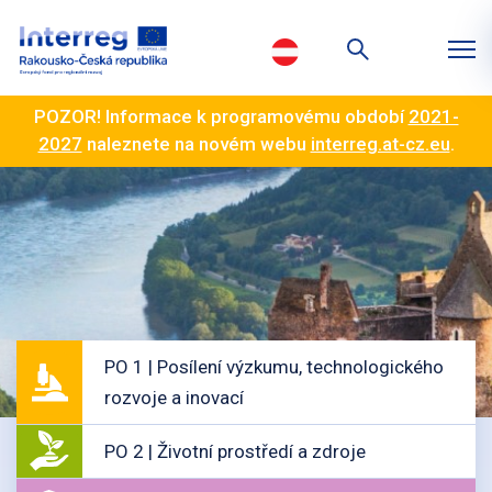
POZOR! Informace k programovému období
2021-
2027
naleznete na novém webu
interreg.at-cz.eu
.
PO 1 | Posílení výzkumu, technologického
rozvoje a inovací
PO 2 | Životní prostředí a zdroje