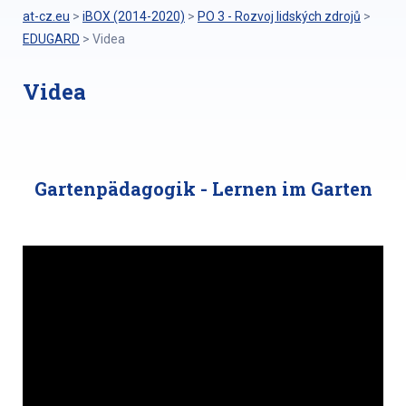
at-cz.eu
>
iBOX (2014-2020)
>
PO 3 - Rozvoj lidských zdrojů
>
EDUGARD
>
Videa
Videa
Gartenpädagogik - Lernen im Garten