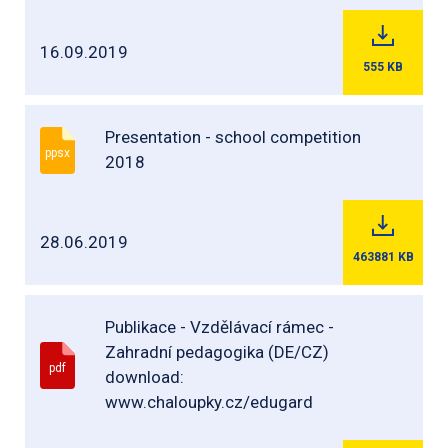
16.09.2019
555
KB
Presentation - school competition
ppsx
2018
28.06.2019
463881
KB
Publikace - Vzdělávací rámec -
Zahradní pedagogika (DE/CZ)
pdf
download:
www.chaloupky.cz/edugard