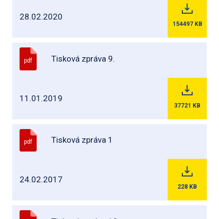
28.02.2020
154497
KB
Tisková zpráva 9.
pdf
11.01.2019
37721
KB
Tisková zpráva 1
pdf
24.02.2017
228
KB