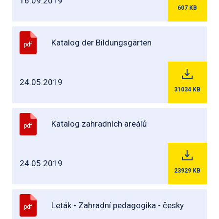
16.09.2019
607
KB
Katalog der Bildungsgärten
pdf
24.05.2019
31034
KB
Katalog zahradních areálů
pdf
24.05.2019
23929
KB
Leták - Zahradní pedagogika - česky
pdf