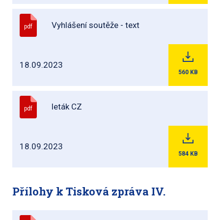
Vyhlášení soutěže - text
pdf
18.09.2023
560
KB
leták CZ
pdf
18.09.2023
584
KB
Přílohy k Tisková zpráva IV.