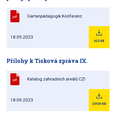
Gartenpädagogik Konferenz
pdf
18.09.2023
622
KB
Přílohy k Tisková zpráva IX.
Katalog zahradních areálů CZ!
pdf
18.09.2023
23929
KB