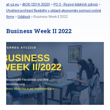
at-cz.eu
>
iBOX (2014-2020)
>
PO 3 - Rozvoj lidských zdrojů
>
Utváření profesní flexibility v oblasti ekonomiky pomocí cvičné
firmy
>
Události
>
Business Week II 2022
Business Week II 2022