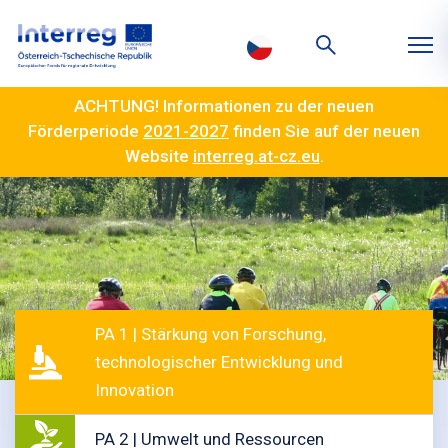
ACHTUNG! Informationen zu der neuen
Förderperiode
2021-2027
finden Sie auf der neuen
Website
interreg.at-cz.eu
.
PA 1 | Stärkung von Forschung,
technologischer Entwicklung und
Innovation
PA 2 | Umwelt und Ressourcen