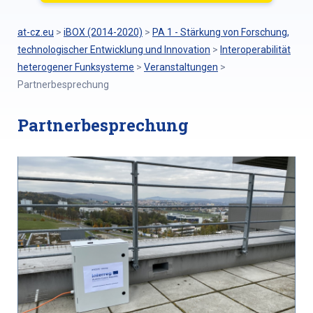
at-cz.eu
>
iBOX (2014-2020)
>
PA 1 - Stärkung von Forschung,
technologischer Entwicklung und Innovation
>
Interoperabilität
heterogener Funksysteme
>
Veranstaltungen
>
Partnerbesprechung
Partnerbesprechung