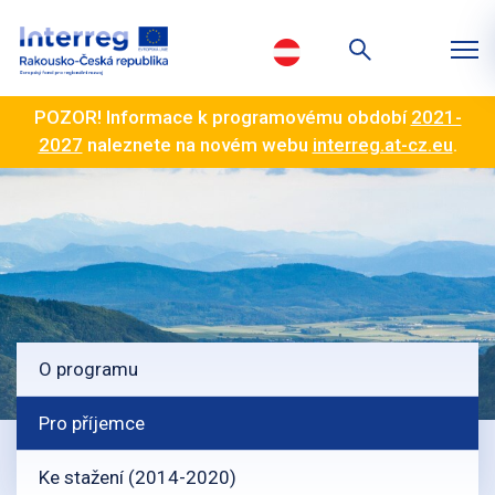
POZOR! Informace k programovému období
2021-
2027
naleznete na novém webu
interreg.at-cz.eu
.
O programu
Pro příjemce
Ke stažení (2014-2020)