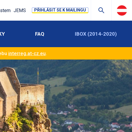
stem
JEMS
PŘIHLÁSIT SE K MAILINGU
KY
FAQ
IBOX (2014-2020)
webu
interreg.at-cz.eu
.