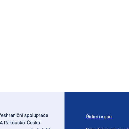
eshraniční spolupráce
Řídicí orgán
-A Rakousko-Česká