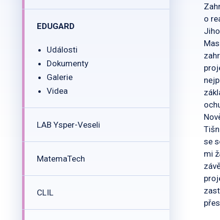
Zahr
o re
EDUGARD
Jiho
Masa
Události
zahr
Dokumenty
proj
Galerie
nejp
Videa
zákl
ochu
Nově
LAB Ysper-Veseli
Tišn
se s
mi ž
MatemaTech
závě
proj
zast
CLIL
přes