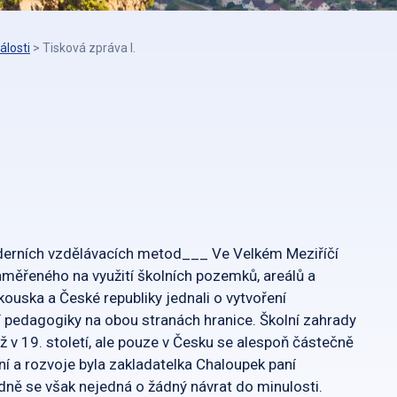
álosti
>
Tisková zpráva I.
derních vzdělávacích metod___ Ve Velkém Meziříčí
aměřeného na využití školních pozemků, areálů a
ouska a České republiky jednali o vytvoření
pedagogiky na obou stranách hranice. Školní zahrady
už v 19. století, ale pouze v Česku se alespoň částečně
í a rozvoje byla zakladatelka Chaloupek paní
dně se však nejedná o žádný návrat do minulosti.