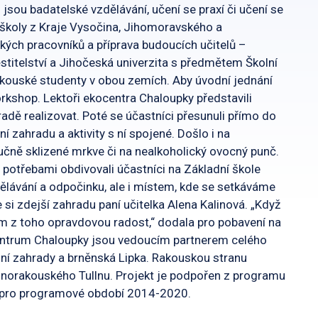
sou badatelské vzdělávání, učení se praxí či učení se
 školy z Kraje Vysočina, Jihomoravského a
ých pracovníků a příprava budoucích učitelů –
stitelství a Jihočeská univerzita s předmětem Školní
rakouské studenty v obou zemích. Aby úvodní jednání
orkshop. Lektoři ekocentra Chaloupky představili
radě realizovat. Poté se účastníci přesunuli přímo do
í zahradu a aktivity s ní spojené. Došlo i na
učně sklizené mrkve či na nealkoholický ovocný punč.
potřebami obdivovali účastníci na Základní škole
ělávání a odpočinku, ale i místem, kde se setkáváme
e si zdejší zahradu paní učitelka Alena Kalinová. „Když
m z toho opravdovou radost,“ dodala pro pobavení na
ocentrum Chaloupky jsou vedoucím partnerem celého
odní zahrady a brněnská Lipka. Rakouskou stranu
lnorakouského Tullnu. Projekt je podpořen z programu
a pro programové období 2014-2020.