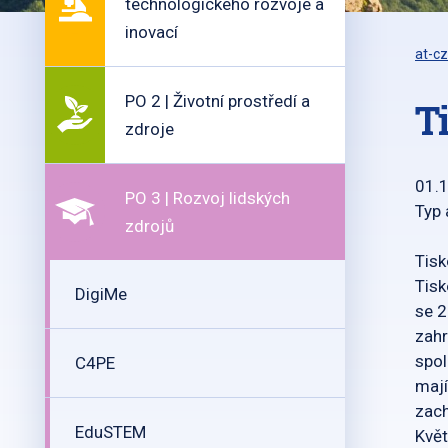
technologického rozvoje a
inovací
at-cz
PO 2 | Životní prostředí a
T
zdroje
01.
PO 3 | Rozvoj lidských
Typ 
zdrojů
Tisk
Tisk
DigiMe
se 2
zahr
spol
C4PE
mají
zach
EduSTEM
Květ