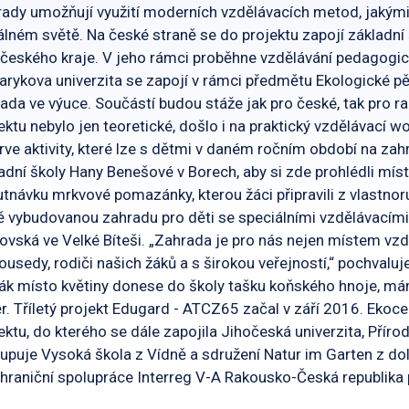
ady umožňují využití moderních vzdělávacích metod, jakými j
álném světě. Na české straně se do projektu zapojí základní
českého kraje. V jeho rámci proběhne vzdělávání pedagogick
rykova univerzita se zapojí v rámci předmětu Ekologické pě
ada ve výuce. Součástí budou stáže jak pro české, tak pro 
ektu nebylo jen teoretické, došlo i na praktický vzdělávací w
rve aktivity, které lze s dětmi v daném ročním období na zah
adní školy Hany Benešové v Borech, aby si zde prohlédli místn
tnávku mrkvové pomazánky, kterou žáci připravili z vlastnor
 vybudovanou zahradu pro děti se speciálními vzdělávacími 
ovská ve Velké Bíteši. „Zahrada je pro nás nejen místem vzd
ousedy, rodiči našich žáků a s širokou veřejností,“ pochvaluj
ák místo květiny donese do školy tašku koňského hnoje, má
r. Tříletý projekt Edugard - ATCZ65 začal v září 2016. Ek
ektu, do kterého se dále zapojila Jihočeská univerzita, Přír
upuje Vysoká škola z Vídně a sdružení Natur im Garten z do
hraniční spolupráce Interreg V-A Rakousko-Česká republik