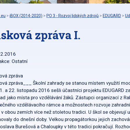
.eu
>
iBOX (2014-2020)
>
PO 3 - Rozvoj lidských zdrojů
>
EDUGARD
>
Ud
isková zpráva I.
12.2016
akce: Ostatní
ová zpráva
ová zpráva___ Školní zahrady se stanou místem využití mo
1. a 22. listopadu 2016 sešli účastníci projektu EDUGARD z
ad jako místa pro vzdělávání žáků. Zástupci organizací z Rak
ečného vzdělávacího rámce a možnostech rozvoje zahradní 
 v obou zemích více než stoletou tradici. U škol se objevují 
ovaly do dnešní doby. Velkou propagátorkou jejich zachován
oslava Burešová a Chaloupky v této tradici pokračují. Rozho