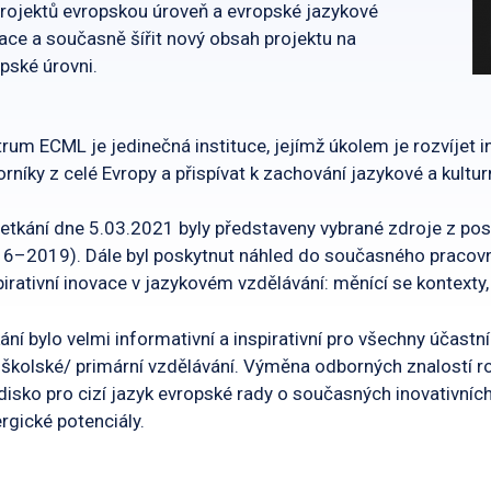
rojektů evropskou úroveň a evropské jazykové
ace a současně šířit nový obsah projektu na
pské úrovni.
rum ECML je jedinečná instituce, jejímž úkolem je rozvíjet 
rníky z celé Evropy a přispívat k zachování jazykové a kultur
etkání dne 5.03.2021 byly představeny vybrané zdroje z p
16–2019). Dále byl poskytnut náhled do současného prac
pirativní inovace v jazykovém vzdělávání: měnící se kontexty,
ání bylo velmi informativní a inspirativní pro všechny účastní
školské/ primární vzdělávání. Výměna odborných znalostí ro
disko pro cizí jazyk evropské rady o současných inovativní
rgické potenciály.