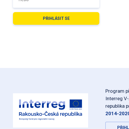
Program př
Interreg V
republika 
2014-202
PŘIHL