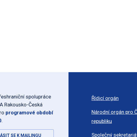
eshraniční spolupráce
Řídicí orgán
-A Rakousko-Česká
Národní orgán pro 
pro
programové období
0
.
republiku
Společný sekretariá
ÁSIT SE K MAILINGU