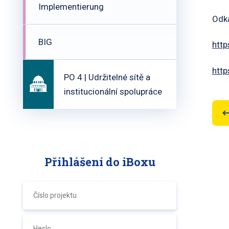
Implementierung
Odk
BIG
htt
http
PO 4 | Udržitelné sítě a
institucionální spolupráce
Přihlášení do iBoxu