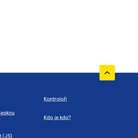
Kontroloři
Českou
Kdo je kdo?
t (JS)