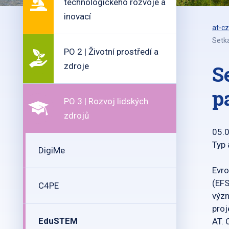
technologického rozvoje a
inovací
at-cz
Setká
PO 2 | Životní prostředí a
zdroje
S
p
PO 3 | Rozvoj lidských
zdrojů
05.
Typ 
DigiMe
Evro
(EFS
C4PE
význ
proj
EduSTEM
AT. 