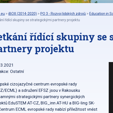
.eu
>
iBOX (2014-2020)
>
PO 3 - Rozvoj lidských zdrojů
>
Education in S
ní řídící skupiny se strategickými partnery projektu
etkání řídící skupiny se
artnery projektu
03.2021
akce: Ostatní
pské cizojazyčné centrum evropské rady
Z/ECML) a sdružení EFSZ jsou v Rakousku
amnými strategickými partnery synergických
ektů EduSTEM AT-CZ, BIG_inn AT-HU a BIG-ling SK-
Centrum ECML evropské rady nabízí příležitost vnést