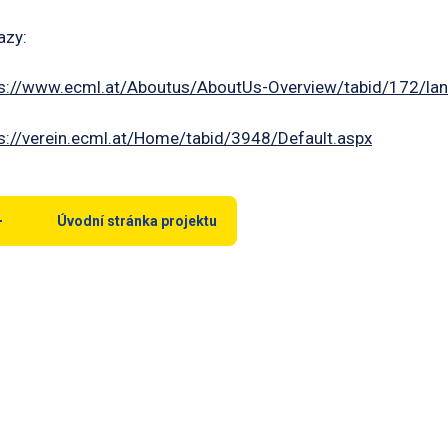
azy:
ps://www.ecml.at/Aboutus/AboutUs-Overview/tabid/172/la
s://verein.ecml.at/Home/tabid/3948/Default.aspx
Úvodní stránka projektu