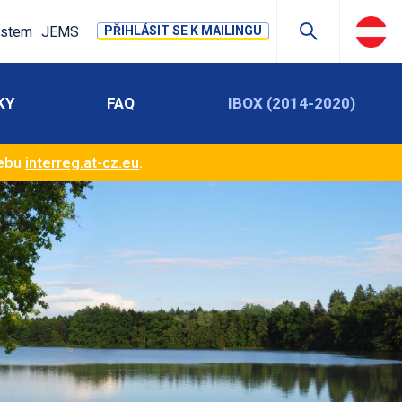
stem
JEMS
PŘIHLÁSIT SE K MAILINGU
KY
FAQ
IBOX (2014-2020)
webu
interreg.at-cz.eu
.