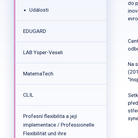
do p
Události
inov
evro
EDUGARD
Cent
odbo
LAB Ysper-Veseli
Na s
(20
MatemaTech
"Ins
CLIL
Setk
před
stře
Profesní flexibilita a její
syne
implementace / Professionelle
Flexibilität und ihre