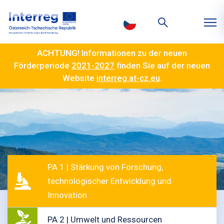
ACHTUNG! Informationen zu der neuen
Förderperiode
2021-2027
finden Sie auf der neuen
Website
interreg.at-cz.eu
.
PA 1 | Stärkung von Forschung,
technologischer Entwicklung und
Innovation
PA 2 | Umwelt und Ressourcen