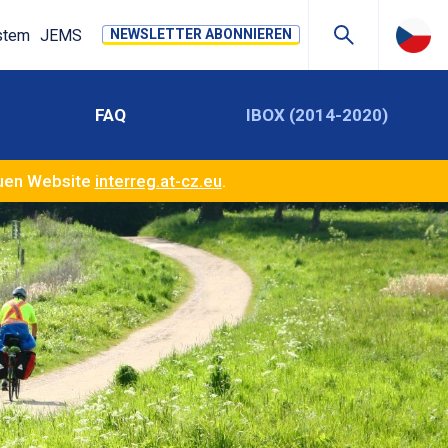
stem
JEMS
NEWSLETTER ABONNIEREN
FAQ
IBOX (2014-2020)
euen Website
interreg.at-cz.eu
.