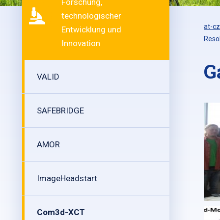
Forschung,
technologischer
at-cz
Entwicklung und
Resol
Innovation
G
VALID
SAFEBRIDGE
AMOR
ImageHeadstart
Com3d-XCT