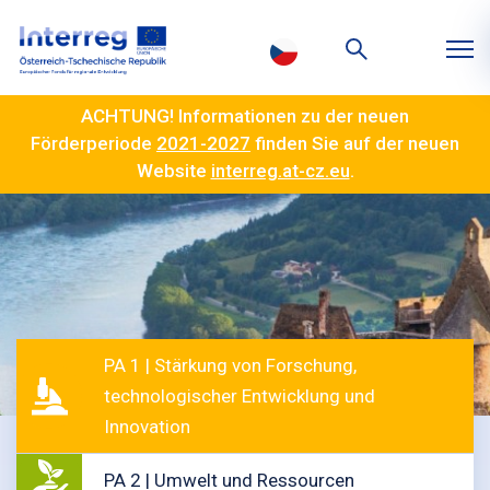
ACHTUNG! Informationen zu der neuen
Förderperiode
2021-2027
finden Sie auf der neuen
Website
interreg.at-cz.eu
.
PA 1 | Stärkung von Forschung,
technologischer Entwicklung und
Innovation
PA 2 | Umwelt und Ressourcen