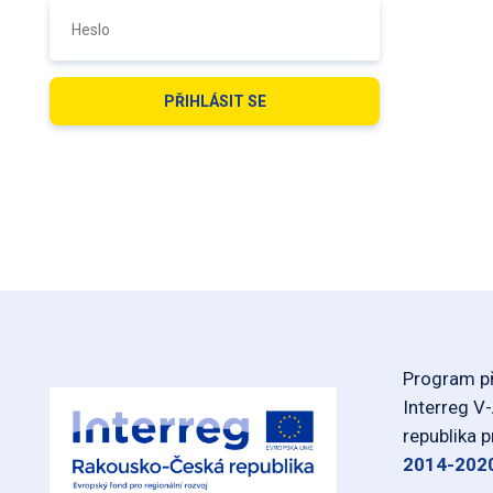
Program př
Interreg V
republika 
2014-202