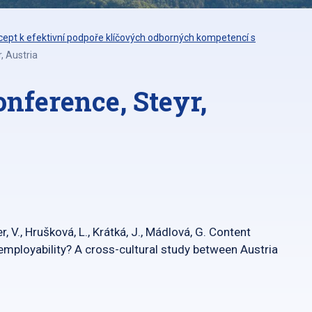
ept k efektivní podpoře klíčových odborných kompetencí s
, Austria
onference, Steyr,
V., Hrušková, L., Krátká, J., Mádlová, G. Content
employability? A cross-cultural study between Austria