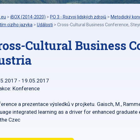
.eu
>
iBOX (2014-2020)
>
PO 3 - Rozvoj lidských zdrojů
>
Metodický konc
tím cizího jazyka
>
Události
>
Cross-Cultural Business Conference, Steyr
ross-Cultural Business C
ustria
05.2017 - 19.05.2017
akce: Konference
erence a prezentace výsledků v projketu. Gaisch, M., Rammer, 
uage integrated learning as a driver for enhanced graduate 
the Czec