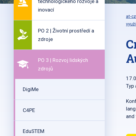
technologického rozvoje a
inovací
at-cz
využi
PO 2 | Životní prostředí a
zdroje
C
A
PO 3 | Rozvoj lidských
zdrojů
17.
Typ 
DigiMe
Konf
lang
C4PE
and 
EduSTEM