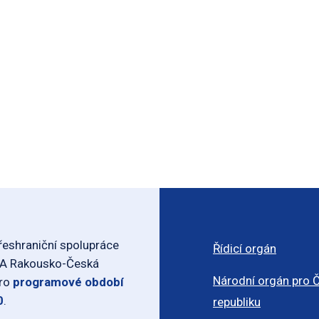
eshraniční spolupráce
Řídicí orgán
-A Rakousko-Česká
Národní orgán pro 
pro
programové období
0
.
republiku