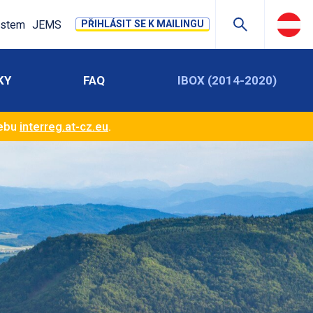
stem
JEMS
PŘIHLÁSIT SE K MAILINGU
KY
FAQ
IBOX (2014-2020)
webu
interreg.at-cz.eu
.