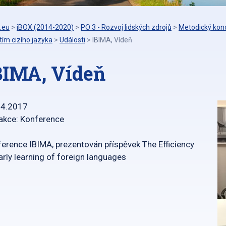
.eu
>
iBOX (2014-2020)
>
PO 3 - Rozvoj lidských zdrojů
>
Metodický konc
tím cizího jazyka
>
Události
>
IBIMA, Vídeň
BIMA, Vídeň
04.2017
akce: Konference
erence IBIMA, prezentován příspěvek The Efficiency
arly learning of foreign languages