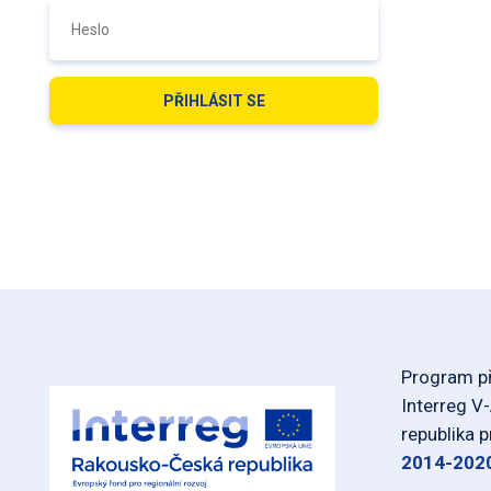
Program př
Interreg V
republika 
2014-202