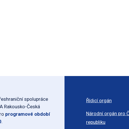
eshraniční spolupráce
Řídicí orgán
-A Rakousko-Česká
Národní orgán pro 
pro
programové období
0
.
republiku