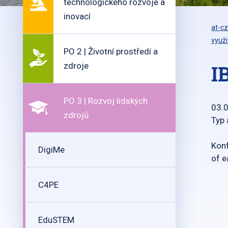
technologického rozvoje a
inovací
at-cz
využi
PO 2 | Životní prostředí a
zdroje
I
PO 3 | Rozvoj lidských
03.
zdrojů
Typ 
Konf
DigiMe
of e
C4PE
EduSTEM