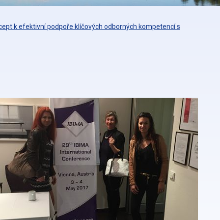
ept k efektivní podpoře klíčových odborných kompetencí s