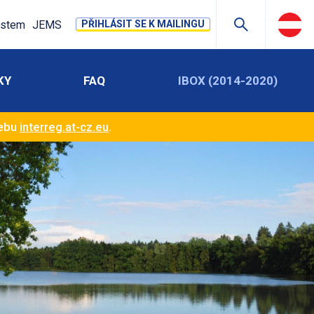
stem
JEMS
PŘIHLÁSIT SE K MAILINGU
KY
FAQ
IBOX (2014-2020)
webu
interreg.at-cz.eu
.