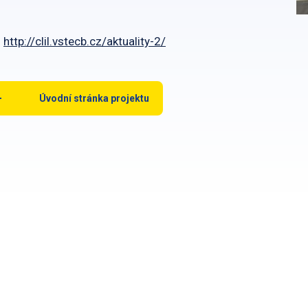
:
http://clil.vstecb.cz/aktuality-2/
Úvodní stránka projektu