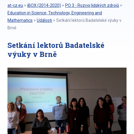
at-cz.eu
>
iBOX (2014-2020)
>
PO 3 - Rozvoj lidských zdrojů
>
Education in Science, Technology, Engineering and
Mathematics
>
Události
>
Setkání lektorů Badatelské výuky v
Brně
Setkání lektorů Badatelské
výuky v Brně