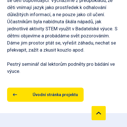
se děti odpovídající. Vycházíme z předpokladu, že
děti vnímají jazyk jako prostředek k odhalování
důležitých informací, a ne pouze jako cíl učení.
Účastníkům byla nabídnuta škála nápadů, jak
jednotlivé aktivity STEM využít v Badatelské výuce. S
dětmi objevíme a probádáme svět pozorováním.
Dáme jim prostor ptát se, vyřešit záhadu, nechat se
překvapit, zažít a zkusit kouzlo apod.
Pestrý seminář dal lektorům podněty pro bádání ve
výuce.
Úvodní stránka projektu