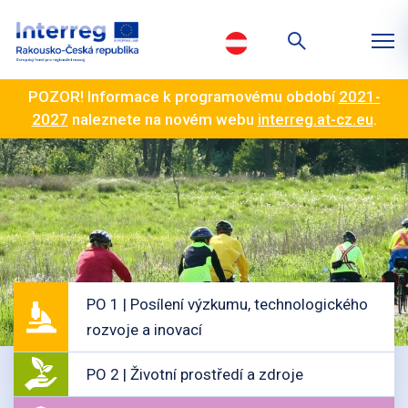
POZOR! Informace k programovému období
2021-
2027
naleznete na novém webu
interreg.at-cz.eu
.
PO 1 | Posílení výzkumu, technologického
rozvoje a inovací
PO 2 | Životní prostředí a zdroje