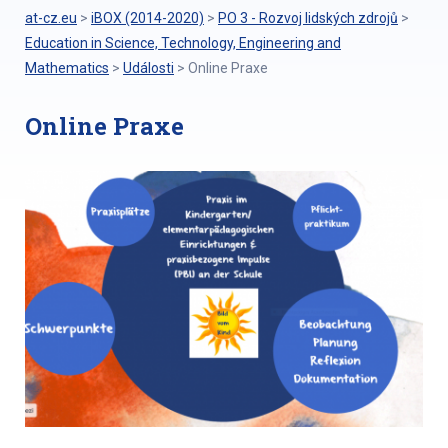
at-cz.eu
>
iBOX (2014-2020)
>
PO 3 - Rozvoj lidských zdrojů
>
Education in Science, Technology, Engineering and
Mathematics
>
Události
>
Online Praxe
Online Praxe