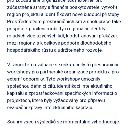
pro zúčastněné organizace, tak i externě, pro
zúčastněné strany a finanční poskytovatele, vytvořit
region projektu a identifikovat nové budoucí přístupy.
Prostřednictvím přeshraničních sítí a spolupráce také
přispěje k posílení mobility i regionální identity
mladých vícejazyčných lidí, k odstraňování překážek
mezi regiony, a k celkové podpoře dlouhodobého
hospodářského růstu a udržitelného rozvoje.
V rámci této evaluace se uskutečnily tři přeshraniční
workshopy pro partnerské organizace projektu a pro
externí odborníky. Tyto workshopy umožnily
společnou definici cílů, identifikaci intelektuálního
kapitálu a zprostředkování specifických informací o
projektech, které byly vyžadovány pro přípravu
evaluační zprávy intelektuálního kapitálu.
Souhrn všech výsledků se momentálně vyhodnocuje.