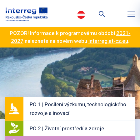
POZOR! Informace k programovému období
2021-
2027
naleznete na novém webu
interreg.at-cz.eu
.
PO 1 | Posílení výzkumu, technologického
rozvoje a inovací
PO 2 | Životní prostředí a zdroje