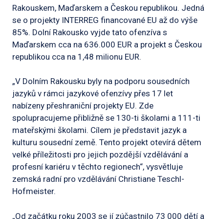
Rakouskem, Maďarskem a Českou republikou. Jedná
se o projekty INTERREG financované EU až do výše
85%. Dolní Rakousko vyjde tato ofenzíva s
Maďarskem cca na 636.000 EUR a projekt s Českou
republikou cca na 1,48 milionu EUR.
„V Dolním Rakousku byly na podporu sousedních
jazyků v rámci jazykové ofenzívy přes 17 let
nabízeny přeshraniční projekty EU. Zde
spolupracujeme přibližně se 130-ti školami a 111-ti
mateřskými školami. Cílem je představit jazyk a
kulturu sousední země. Tento projekt otevírá dětem
velké příležitosti pro jejich pozdější vzdělávání a
profesní kariéru v těchto regionech“, vysvětluje
zemská radní pro vzdělávání Christiane Teschl-
Hofmeister.
„Od začátku roku 2003 se jí zúčastnilo 73 000 dětí a