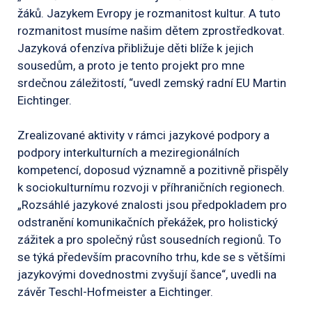
žáků. Jazykem Evropy je rozmanitost kultur. A tuto
rozmanitost musíme našim dětem zprostředkovat.
Jazyková ofenzíva přibližuje děti blíže k jejich
sousedům, a proto je tento projekt pro mne
srdečnou záležitostí, “uvedl zemský radní EU Martin
Eichtinger.
Zrealizované aktivity v rámci jazykové podpory a
podpory interkulturních a meziregionálních
kompetencí, doposud významně a pozitivně přispěly
k sociokulturnímu rozvoji v příhraničních regionech.
„Rozsáhlé jazykové znalosti jsou předpokladem pro
odstranění komunikačních překážek, pro holistický
zážitek a pro společný růst sousedních regionů. To
se týká především pracovního trhu, kde se s většími
jazykovými dovednostmi zvyšují šance“, uvedli na
závěr Teschl-Hofmeister a Eichtinger.