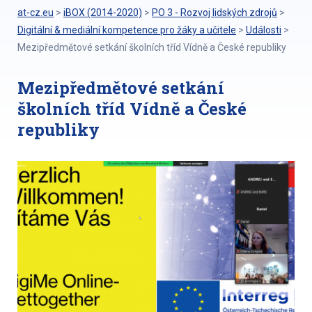
at-cz.eu
>
iBOX (2014-2020)
>
PO 3 - Rozvoj lidských zdrojů
>
Digitální & mediální kompetence pro žáky a učitele
>
Události
>
Mezipředmětové setkání školních tříd Vídně a České republiky
Mezipředmětové setkání
školních tříd Vídně a České
republiky