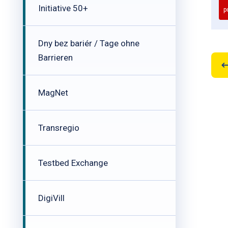
Initiative 50+
p
Dny bez bariér / Tage ohne
Barrieren
MagNet
Transregio
Testbed Exchange
DigiVill