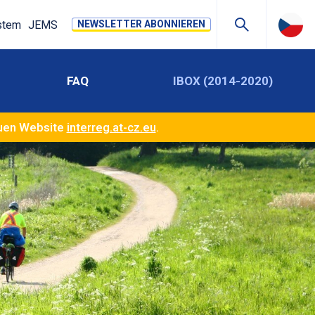
stem
JEMS
NEWSLETTER ABONNIEREN
FAQ
IBOX (2014-2020)
euen Website
interreg.at-cz.eu
.