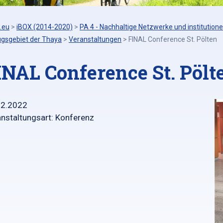
.eu
>
iBOX (2014-2020)
>
PA 4 - Nachhaltige Netzwerke und institutione
ugsgebiet der Thaya
>
Veranstaltungen
>
FINAL Conference St. Pölten
INAL Conference St. Pölt
12.2022
nstaltungsart: Konferenz