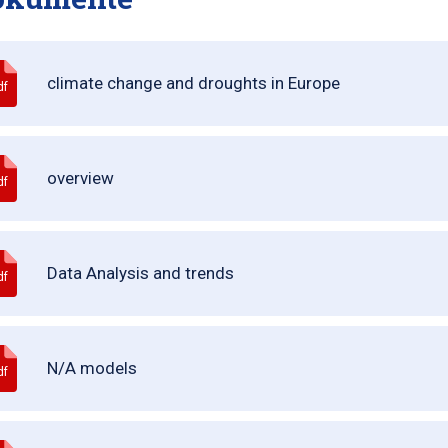
climate change and droughts in Europe
df
overview
df
Data Analysis and trends
df
N/A models
df