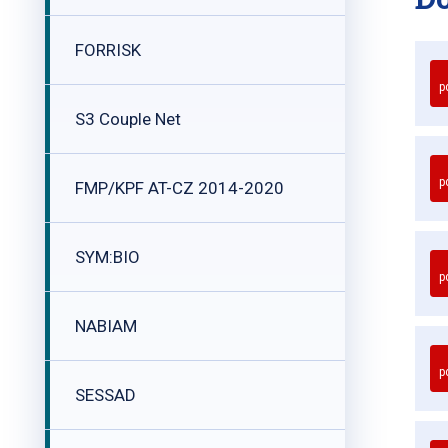
FORRISK
p
S3 Couple Net
p
FMP/KPF AT-CZ 2014-2020
SYM:BIO
p
NABIAM
p
SESSAD