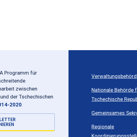
-A Programm für
Verwaltungsbehörd
schreitende
rbeit zwischen
Nationale Behörde f
 und der Tschechischen
Tschechische Repub
014-2020
.
Gemeinsames Sekret
LETTER
NIEREN
Regionale
Koordinierungsstel