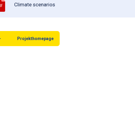
Climate scenarios
df
Projekthomepage