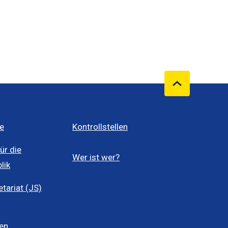
e
Kontrollstellen
ür die
Wer ist wer?
lik
ariat (JS)
len