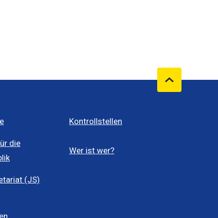
e
Kontrollstellen
ür die
Wer ist wer?
lik
ariat (JS)
len