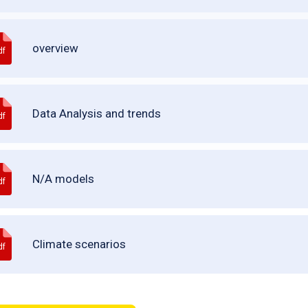
overview
df
Data Analysis and trends
df
N/A models
df
Climate scenarios
df