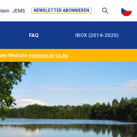
stem
JEMS
NEWSLETTER ABONNIEREN
FAQ
IBOX (2014-2020)
euen Website
interreg.at-cz.eu
.