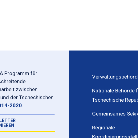
-A Programm für
Verwaltungsbehörd
schreitende
rbeit zwischen
Nationale Behörde f
 und der Tschechischen
Tschechische Repub
014-2020
.
Gemeinsames Sekret
LETTER
NIEREN
Regionale
Koordinierungsstel