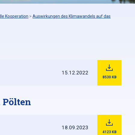
lle Kooperation
>
Auswirkungen des Klimawandels auf das
15.12.2022
8530
KB
 Pölten
18.09.2023
4123
KB