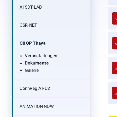
AI SDT-LAB
p
CSR-NET
Cli OP Thaya
p
Veranstaltungen
Dokumente
p
Galerie
ConnReg AT-CZ
p
ANIMATION NOW