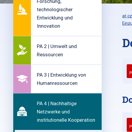
Forschung,
technologischer
at-cz
Entwicklung und
Einz
Innovation
D
PA 2 | Umwelt und
Ressourcen
p
PA 3 | Entwicklung von
Humanressourcen
Do
PA 4 | Nachhaltige
Netzwerke und
institutionelle Kooperation
p