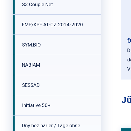
S3 Couple Net
FMP/KPF AT-CZ 2014-2020
Ü
SYM:BIO
D
d
NABIAM
V
SESSAD
Jü
Initiative 50+
Dny bez bariér / Tage ohne