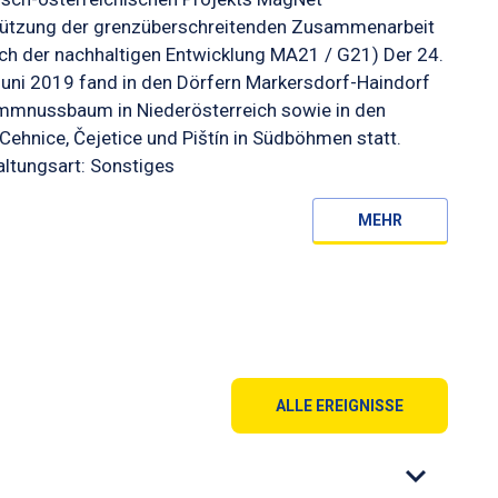
tützung der grenzüberschreitenden Zusammenarbeit
ch der nachhaltigen Entwicklung MA21 / G21) Der 24.
Juni 2019 fand in den Dörfern Markersdorf-Haindorf
mmnussbaum in Niederösterreich sowie in den
Cehnice, Čejetice und Pištín in Südböhmen statt.
ltungsart: Sonstiges
MEHR
ALLE EREIGNISSE