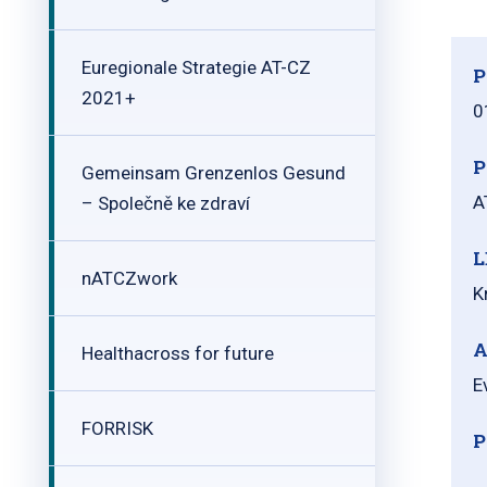
Euregionale Strategie AT-CZ
P
2021+
0
P
Gemeinsam Grenzenlos Gesund
A
– Společně ke zdraví
L
nATCZwork
K
A
Healthacross for future
E
FORRISK
P