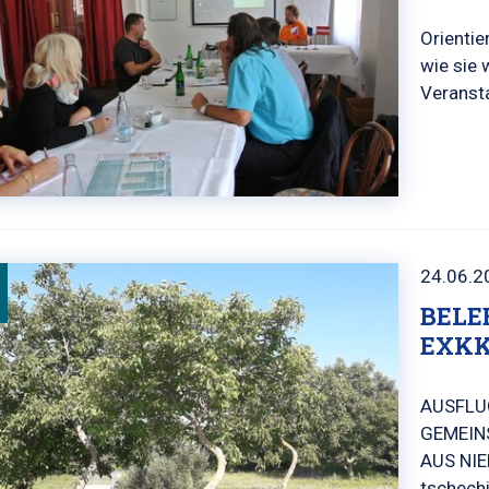
Orientie
wie sie
Veranst
24.06.2
BELE
EXKK
AUSFLU
GEMEIN
AUS NI
tschech