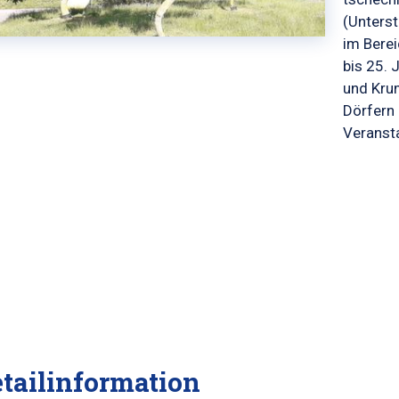
(Unters
im Berei
bis 25. 
und Kru
Dörfern 
Veransta
tailinformation