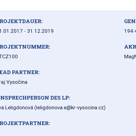
ROJEKTDAUER:
GEN
1.01.2017 - 31.12.2019
194 
ROJEKTNUMMER:
AKR
TCZ100
Mag
EAD PARTNER:
raj Vysočina
NSPRECHPERSON DES LP:
va Leligdonová (leligdonova.e@kr-vysocina.cz)
ROJEKTPARTNER: