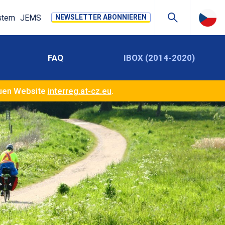
stem
JEMS
NEWSLETTER ABONNIEREN
FAQ
IBOX (2014-2020)
euen Website
interreg.at-cz.eu
.