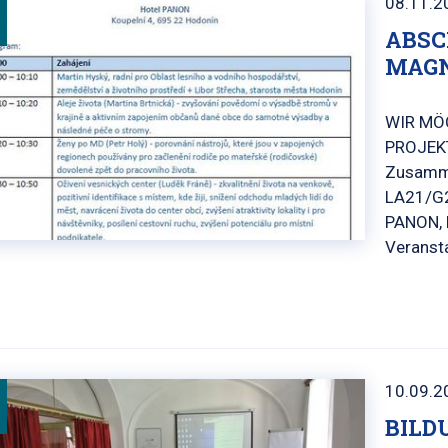
08.11.2
ABSC
MAG
WIR MÖ
PROJEKT
Zusamme
LA21/G2
PANON, 
Veranst
10.09.2
BILD