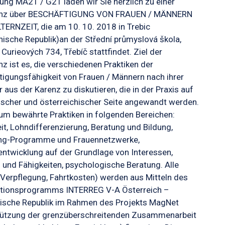
ung MA21 / G21 laden wir Sie herzlich zu einer
enz über BESCHÄFTIGUNG VON FRAUEN / MÄNNERN
ERNZEIT, die am 10. 10. 2018 in Trebic
ische Republik)an der Střední průmyslová škola,
Curieových 734, Třebíč stattfindet. Ziel der
z ist es, die verschiedenen Praktiken der
igungsfähigkeit von Frauen / Männern nach ihrer
 aus der Karenz zu diskutieren, die in der Praxis auf
ischer und österreichischer Seite angewandt werden.
um bewährte Praktiken in folgenden Bereichen:
it, Lohndifferenzierung, Beratung und Bildung,
ng-Programme und Frauennetzwerke,
entwicklung auf der Grundlage von Interessen,
 und Fähigkeiten, psychologische Beratung. Alle
Verpflegung, Fahrtkosten) werden aus Mitteln des
tionsprogramms INTERREG V-A Österreich –
ische Republik im Rahmen des Projekts MagNet
tützung der grenzüberschreitenden Zusammenarbeit