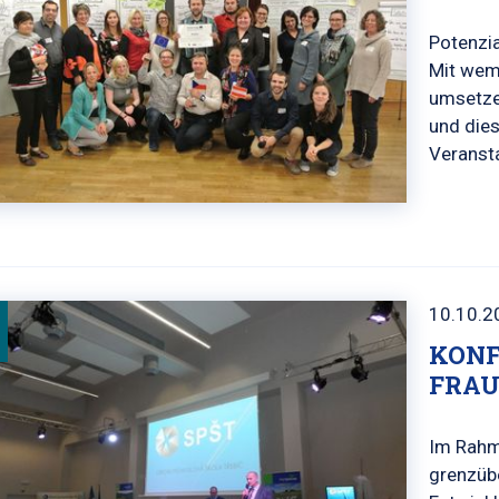
Potenzia
Mit wem 
umsetzen
und dies
Veranst
10.10.2
KONF
FRAU
Im Rahm
grenzüb