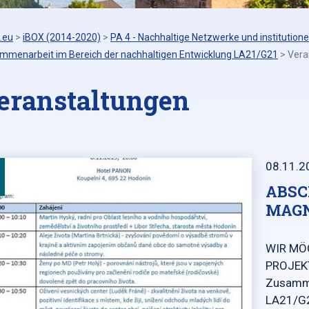
.eu
>
iBOX (2014-2020)
>
PA 4 - Nachhaltige Netzwerke und institutione
mmenarbeit im Bereich der nachhaltigen Entwicklung LA21/G21
>
Vera
eranstaltungen
08.11.2
ABSC
MAG
WIR MÖ
PROJEKT
Zusamme
LA21/G2