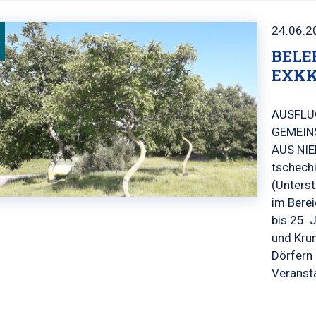
24.06.2
BELE
EXKK
AUSFLU
GEMEIN
AUS NI
tschech
(Unters
im Berei
bis 25. 
und Kru
Dörfern 
Veransta