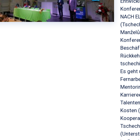
Entwickl
Konfer
NACH ELT
(Tschech
Manželů 
Konferen
Beschäft
Rückkehr
tschech
Es geht 
Fernarbe
Mentori
Karriere
Talenten
Kosten (
Koopera
Tschech
(Unters