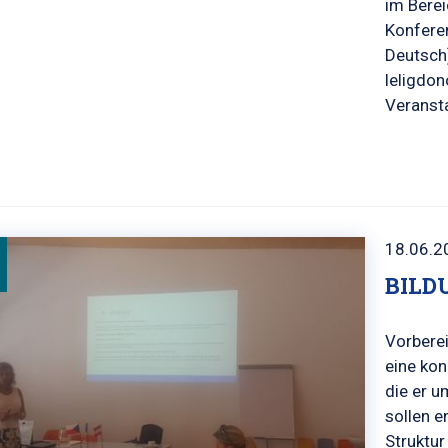
im Berei
Konfere
Deutsch)
leligdo
Veranst
18.06.2
BILD
Vorberei
eine kon
die er u
sollen e
Struktur