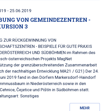
019 - 25.06.2019
BUNG VON GEMEINDEZENTREN -
URSION 3
G ZUR RÜCKGEWINNUNG VON
SCHAFTSZENTREN - BEISPIELE FÜR GUTE PRAXIS
EDERÖSTERREICH UND SÜDBÖHMEN im Rahmen des
isch-österreichischen Projekts MagNet
tützung der grenzüberschreitenden Zusammenarbeit
ch der nachhaltigen Entwicklung MA21 / G21) Der 24.
Juni 2019 fand in den Dörfern Markersdorf-Haindorf
mmnussbaum in Niederösterreich sowie in den
Cehnice, Čejetice und Pištín in Südböhmen statt.
ltungsart: Sonstiges
MEHR