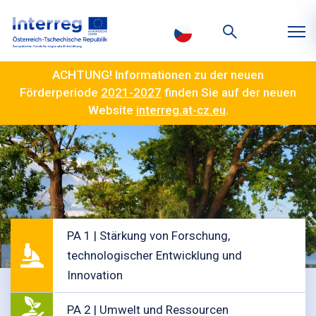
ACHTUNG! Informationen zu der neuen
Förderperiode
2021-2027
finden Sie auf der neuen
Website
interreg.at-cz.eu
.
PA 1 | Stärkung von Forschung,
technologischer Entwicklung und
Innovation
PA 2 | Umwelt und Ressourcen