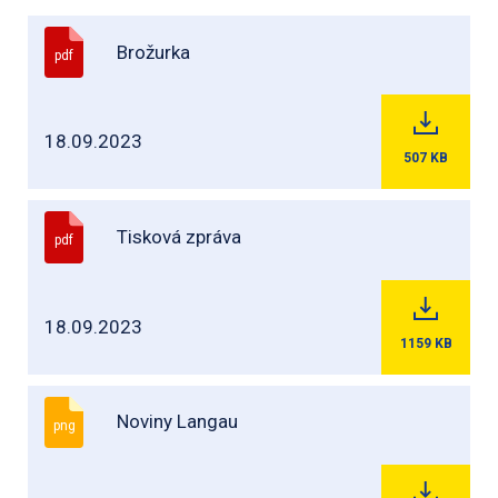
Brožurka
pdf
18.09.2023
507
KB
Tisková zpráva
pdf
18.09.2023
1159
KB
Noviny Langau
png