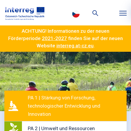
ACHTUNG! Informationen zu der neuen
Förderperiode
2021-2027
finden Sie auf der neuen
Website
interreg.at-cz.eu
.
PA 1 | Stärkung von Forschung,
technologischer Entwicklung und
Innovation
PA 2 | Umwelt und Ressourcen