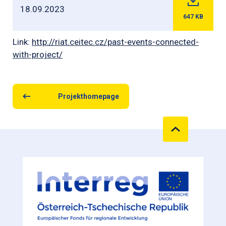
18.09.2023
647
KB
Link:
http://riat.ceitec.cz/past-events-connected-
with-project/
Projekthomepage