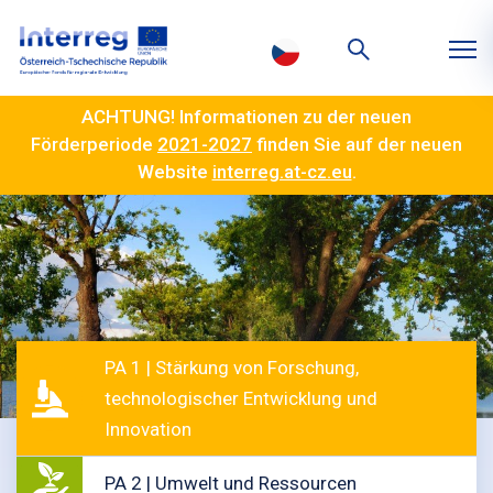
ACHTUNG! Informationen zu der neuen
Förderperiode
2021-2027
finden Sie auf der neuen
Website
interreg.at-cz.eu
.
PA 1 | Stärkung von Forschung,
technologischer Entwicklung und
Innovation
PA 2 | Umwelt und Ressourcen