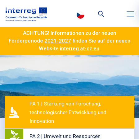
ACHTUNG! Informationen zu der neuen
Förderperiode
2021-2027
finden Sie auf der neuen
Website
interreg.at-cz.eu
.
PA 1 | Stärkung von Forschung,
technologischer Entwicklung und
Innovation
PA 2 | Umwelt und Ressourcen