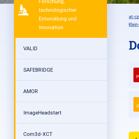
Forschung,
technologischer
at-cz
Entwicklung und
Klei
Innovation
D
VALID
SAFEBRIDGE
p
AMOR
j
ImageHeadstart
Com3d-XCT