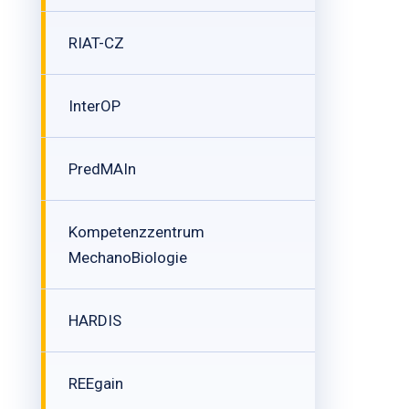
RIAT-CZ
InterOP
PredMAIn
Kompetenzzentrum
MechanoBiologie
HARDIS
REEgain