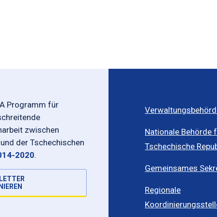
-A Programm für
Verwaltungsbehörd
schreitende
rbeit zwischen
Nationale Behörde f
 und der Tschechischen
Tschechische Repub
014-2020
.
Gemeinsames Sekret
LETTER
NIEREN
Regionale
Koordinierungsstel