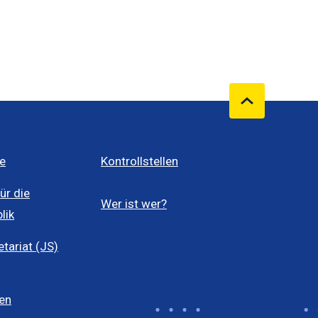
e
Kontrollstellen
ür die
Wer ist wer?
lik
ariat (JS)
len