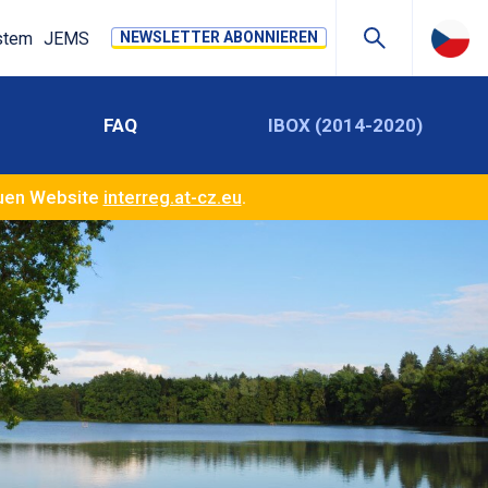
stem
JEMS
NEWSLETTER ABONNIEREN
FAQ
IBOX (2014-2020)
euen Website
interreg.at-cz.eu
.