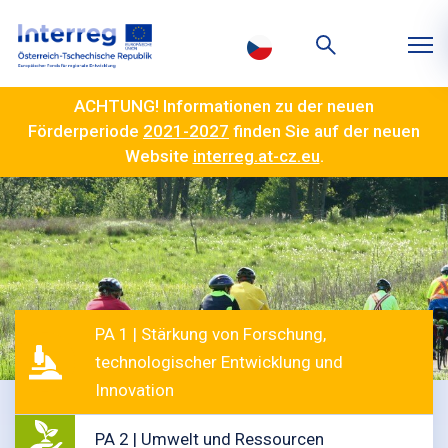
ACHTUNG! Informationen zu der neuen
Förderperiode
2021-2027
finden Sie auf der neuen
Website
interreg.at-cz.eu
.
PA 1 | Stärkung von Forschung,
technologischer Entwicklung und
Innovation
PA 2 | Umwelt und Ressourcen