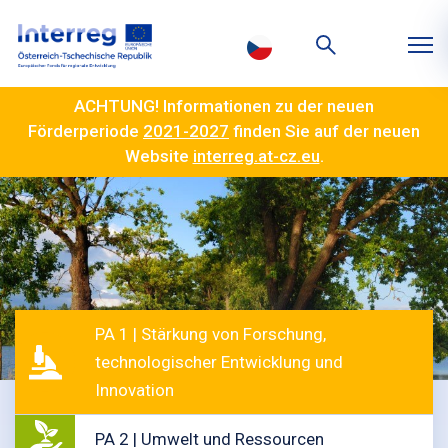
ACHTUNG! Informationen zu der neuen
Förderperiode
2021-2027
finden Sie auf der neuen
Website
interreg.at-cz.eu
.
PA 1 | Stärkung von Forschung,
technologischer Entwicklung und
Innovation
PA 2 | Umwelt und Ressourcen