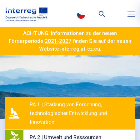
ACHTUNG! Informationen zu der neuen
Förderperiode
2021-2027
finden Sie auf der neuen
Website
interreg.at-cz.eu
.
PA 1 | Stärkung von Forschung,
technologischer Entwicklung und
Innovation
PA 2 | Umwelt und Ressourcen