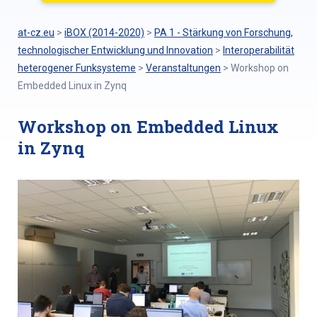
at-cz.eu
>
iBOX (2014-2020)
>
PA 1 - Stärkung von Forschung,
technologischer Entwicklung und Innovation
>
Interoperabilität
heterogener Funksysteme
>
Veranstaltungen
>
Workshop on
Embedded Linux in Zynq
Workshop on Embedded Linux
in Zynq