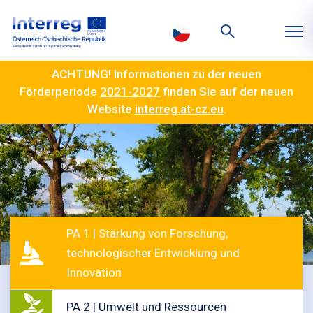
ACHTUNG! Informationen zu der neuen
Förderperiode
2021-2027
finden Sie auf der neuen
Website
interreg.at-cz.eu
.
PA 1 | Stärkung von Forschung,
technologischer Entwicklung und
Innovation
PA 2 | Umwelt und Ressourcen