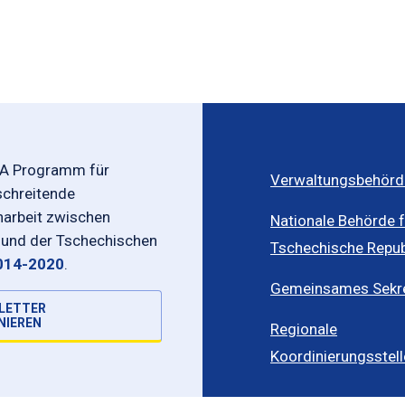
-A Programm für
Verwaltungsbehörd
schreitende
rbeit zwischen
Nationale Behörde f
 und der Tschechischen
Tschechische Repub
014-2020
.
Gemeinsames Sekret
LETTER
NIEREN
Regionale
Koordinierungsstel