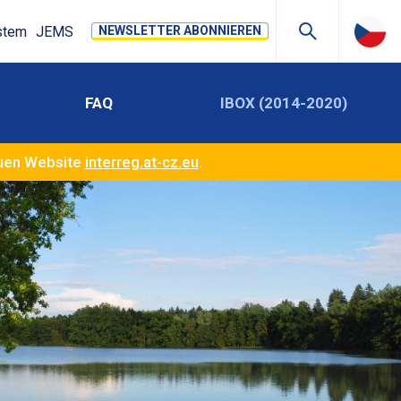
stem
JEMS
NEWSLETTER ABONNIEREN
FAQ
IBOX (2014-2020)
euen Website
interreg.at-cz.eu
.