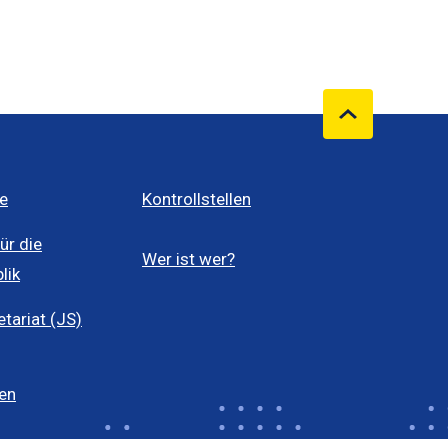
e
Kontrollstellen
ür die
Wer ist wer?
lik
ariat (JS)
len