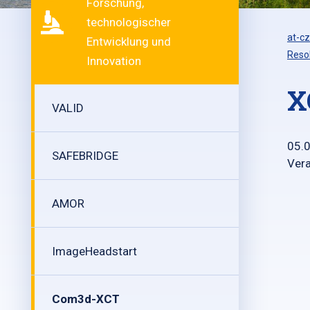
Forschung,
technologischer
at-cz
Entwicklung und
Resol
Innovation
X
VALID
05.
SAFEBRIDGE
Vera
AMOR
ImageHeadstart
Com3d-XCT