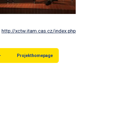
:
http://xctw.itam.cas.cz/index.php
Projekthomepage