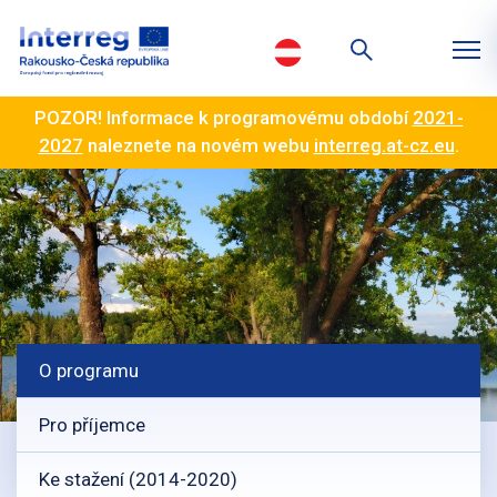
POZOR! Informace k programovému období
2021-
2027
naleznete na novém webu
interreg.at-cz.eu
.
O programu
Pro příjemce
Ke stažení (2014-2020)