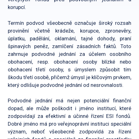
korupcí.
Termín podvod všeobecně označuje široký rozsah
provinění včetně krádeže, korupce, zpronevěry,
úplatku, padělání, oklamání, tajné dohody, praní
špinavých peněz, zamlčení zásadních faktů. Toto
zahrnuje podvodné jednání za účelem osobního
obohacení, resp. obohacení osoby blízké nebo
obohacení třetí osoby, s úmyslem způsobit tím
škodu třetí osobě, přičemž úmysl je klíčovým prvkem,
který odlišuje podvodné jednání od nesrovnalosti.
Podvodné jednání má nejen potenciální finanční
dopad, ale může poškodit i jméno institucí, které
zodpovídají za efektivní a účinné řízení ESI fondů.
Dobré jméno má pro veřejnoprávní instituci speciální
význam, neboť všeobecně zodpovídá za řízení