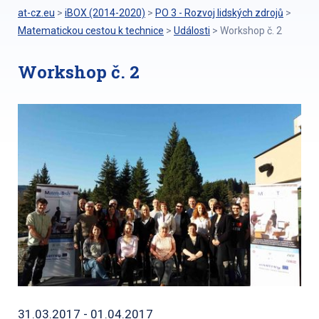
at-cz.eu
>
iBOX (2014-2020)
>
PO 3 - Rozvoj lidských zdrojů
>
Matematickou cestou k technice
>
Události
>
Workshop č. 2
Workshop č. 2
31.03.2017 - 01.04.2017