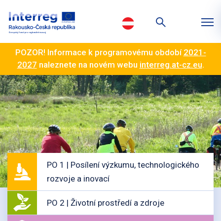
POZOR! Informace k programovému období
2021-
2027
naleznete na novém webu
interreg.at-cz.eu
.
PO 1 | Posílení výzkumu, technologického
rozvoje a inovací
PO 2 | Životní prostředí a zdroje