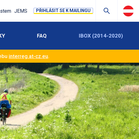
stem
JEMS
PŘIHLÁSIT SE K MAILINGU
KY
FAQ
IBOX (2014-2020)
webu
interreg.at-cz.eu
.