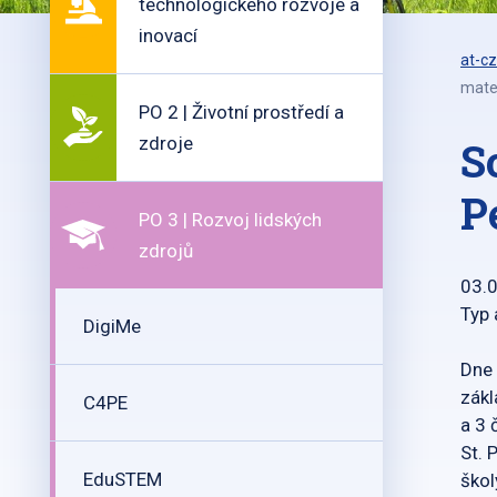
technologického rozvoje a
inovací
at-cz
mate
PO 2 | Životní prostředí a
zdroje
S
P
PO 3 | Rozvoj lidských
zdrojů
03.
Typ 
DigiMe
Dne 
zákl
C4PE
a 3 
St. 
EduSTEM
škol