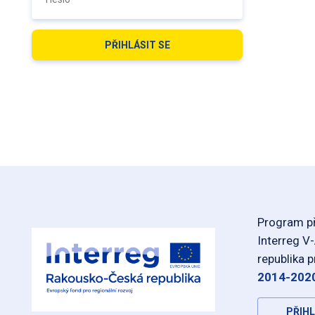
Program př
Interreg V
republika 
2014-202
PŘIHL