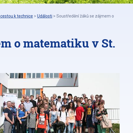
cestou k technice
>
Události
>
Soustředění žáků se zájmem o
em o matematiku v St.