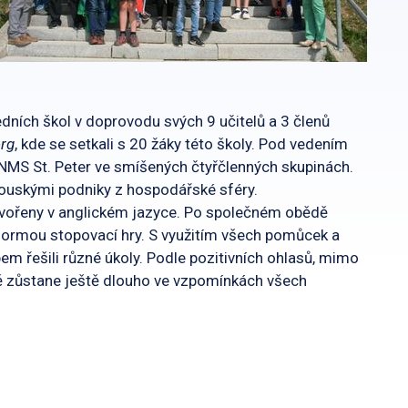
edních škol v doprovodu svých 9 učitelů a 3 členů
erg
, kde se setkali s 20 žáky této školy. Pod vedením
 NMS St. Peter ve smíšených čtyřčlenných skupinách.
akouskými podniky z hospodářské sféry.
vytvořeny v anglickém jazyce. Po společném obědě
formou stopovací hry. S využitím všech pomůcek a
m řešili různé úkoly. Podle pozitivních ohlasů, mimo
istě zůstane ještě dlouho ve vzpomínkách všech