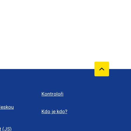
Kontroloři
Českou
Kdo je kdo?
t (JS)