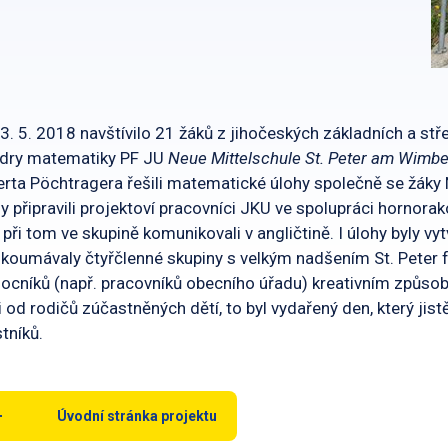
3. 5. 2018 navštívilo 21 žáků z jihočeských základních a stř
edry matematiky PF JU
Neue Mittelschule St. Peter am Wimb
rta Pöchtragera řešili matematické úlohy společně se žáky
y připravili projektoví pracovníci JKU ve spolupráci hornor
 při tom ve skupině komunikovali v angličtině. I úlohy byly 
koumávaly čtyřčlenné skupiny s velkým nadšením St. Peter 
cníků (např. pracovníků obecního úřadu) kreativním způsobe
 i od rodičů zúčastněných dětí, to byl vydařený den, který j
tníků.
Úvodní stránka projektu