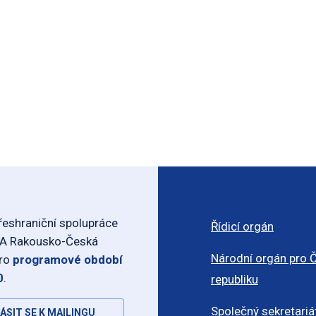
eshraniční spolupráce
Řídicí orgán
-A Rakousko-Česká
Národní orgán pro 
pro
programové období
0
.
republiku
Společný sekretariá
ÁSIT SE K MAILINGU