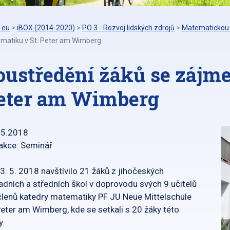
.eu
>
iBOX (2014-2020)
>
PO 3 - Rozvoj lidských zdrojů
>
Matematickou 
matiku v St. Peter am Wimberg
oustředění žáků se zájm
eter am Wimberg
05.2018
akce: Seminář
3. 5. 2018 navštívilo 21 žáků z jihočeských
adních a středních škol v doprovodu svých 9 učitelů
členů katedry matematiky PF JU Neue Mittelschule
Peter am Wimberg, kde se setkali s 20 žáky této
y.