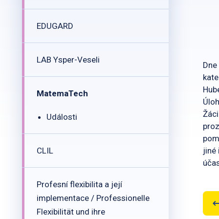
EDUGARD
LAB Ysper-Veseli
Dne 
kat
Hube
MatemaTech
Úloh
Žáci
Události
proz
pomo
jiné
CLIL
účas
Profesní flexibilita a její
implementace / Professionelle
Flexibilität und ihre