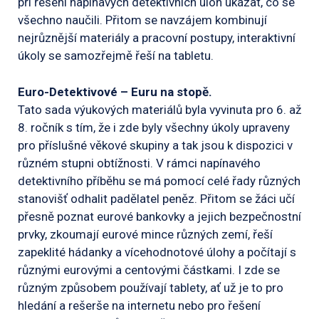
při řešení napínavých detektivních úloh ukázat, co se
všechno naučili. Přitom se navzájem kombinují
nejrůznější materiály a pracovní postupy, interaktivní
úkoly se samozřejmě řeší na tabletu.
Euro-Detektivové – Euru na stopě.
Tato sada výukových materiálů byla vyvinuta pro 6. až
8. ročník s tím, že i zde byly všechny úkoly upraveny
pro příslušné věkové skupiny a tak jsou k dispozici v
různém stupni obtížnosti. V rámci napínavého
detektivního příběhu se má pomocí celé řady různých
stanovišť odhalit padělatel peněz. Přitom se žáci učí
přesně poznat eurové bankovky a jejich bezpečnostní
prvky, zkoumají eurové mince různých zemí, řeší
zapeklité hádanky a vícehodnotové úlohy a počítají s
různými eurovými a centovými částkami. I zde se
různým způsobem používají tablety, ať už je to pro
hledání a rešerše na internetu nebo pro řešení