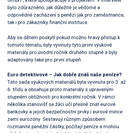
GmbH”, která spolupracuje s projektem. V interview
bylo zdůrazněno, jak důležité je vědomé a
odpovědné zacházení s penězi jak pro zaměstnance,
tak i pro zákazníky finanční instituce.
Aby se dětem poskytl pokud možno hravý přístup k
tomuto tématu, byly vyvinuty tyto první výukové
materiály pro úvodní ročník druhého stupně a byly
adaptovány také pro první stupeň.
Euro detektivové – Jak dobře znáš naše peníze?
Tato sada výukových materiálů byla vyvinuta pro 3. až
6. třídu a obsahuje proto materiály s upraveným
stupněm obtížnosti pro konkrétní ročník. V rámci
několika stanovišť se žáci učí přesně znát eurové
bankovky a jejich bezpečnostní prvky i eurové mince
zemí eurozóny. Sestavují různým způsobem
rozmanité peněžní částky, počítají peníze a mohou