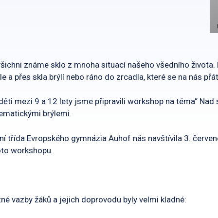
šichni známe sklo z mnoha situací našeho všedního života. 
le a přes skla brýlí nebo ráno do zrcadla, které se na nás př
děti mezi 9 a 12 lety jsme připravili workshop na téma“ Nad 
matickými brýlemi.
ní třída Evropského gymnázia Auhof nás navštívila 3. červen
oto workshopu.
né vazby žáků a jejich doprovodu byly velmi kladné: