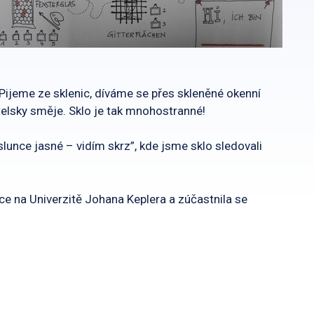
Pijeme ze sklenic, díváme se přes skleněné okenní
átelsky směje. Sklo je tak mnohostranné!
slunce jasné – vidím skrz”, kde jsme sklo sledovali
ce na Univerzitě Johana Keplera a zúčastnila se