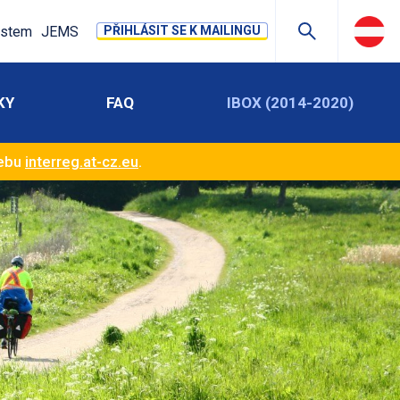
stem
JEMS
PŘIHLÁSIT SE K MAILINGU
KY
FAQ
IBOX (2014-2020)
webu
interreg.at-cz.eu
.