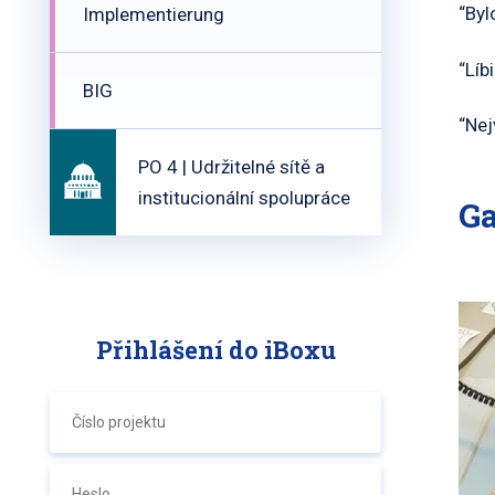
“Byl
Implementierung
“Líb
BIG
“Nej
PO 4 | Udržitelné sítě a
institucionální spolupráce
Ga
Přihlášení do iBoxu