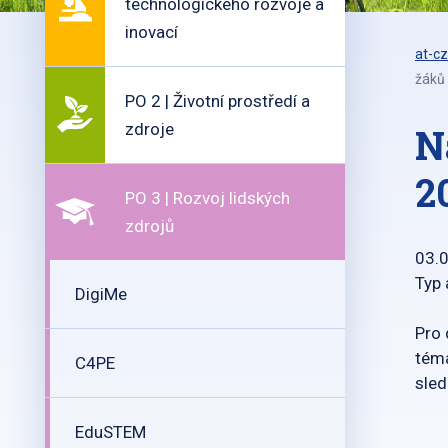
technologického rozvoje a
inovací
at-cz
žáků
PO 2 | Životní prostředí a
zdroje
N
2
PO 3 | Rozvoj lidských
zdrojů
03.
Typ 
DigiMe
Pro 
téma
C4PE
sled
EduSTEM