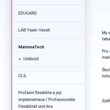
EDUGARD
LAB Ysper-Veseli
My v
tabu
MatemaTech
Pro 
mate
Události
Škol
CLIL
toh
Profesní flexibilita a její
implementace / Professionelle
Zpět
Flexibilität und ihre