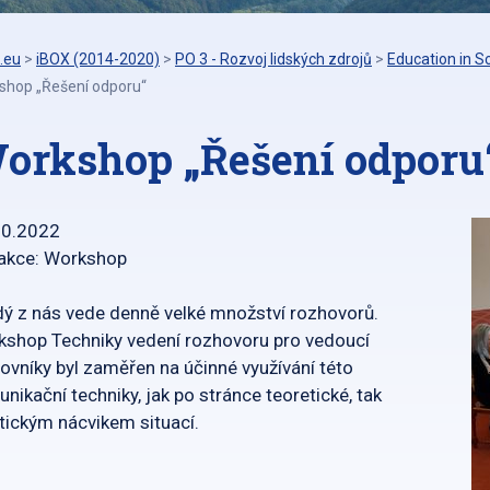
.eu
>
iBOX (2014-2020)
>
PO 3 - Rozvoj lidských zdrojů
>
Education in S
shop „Řešení odporu“
orkshop „Řešení odporu
10.2022
 akce: Workshop
ý z nás vede denně velké množství rozhovorů.
shop Techniky vedení rozhovoru pro vedoucí
ovníky byl zaměřen na účinné využívání této
nikační techniky, jak po stránce teoretické, tak
tickým nácvikem situací.