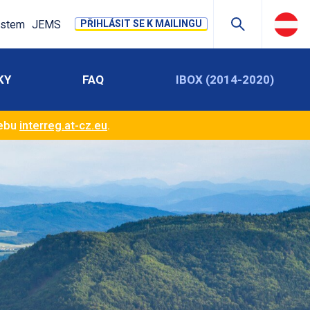
stem
JEMS
PŘIHLÁSIT SE K MAILINGU
KY
FAQ
IBOX (2014-2020)
webu
interreg.at-cz.eu
.