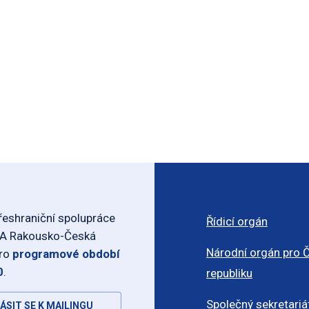
eshraniční spolupráce
Řídicí orgán
-A Rakousko-Česká
Národní orgán pro 
pro
programové období
0
.
republiku
Společný sekretariá
ÁSIT SE K MAILINGU