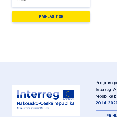
Program př
Interreg V
republika 
2014-202
PŘIHL