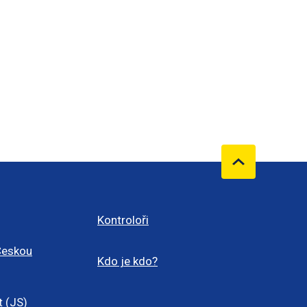
Kontroloři
Českou
Kdo je kdo?
t (JS)