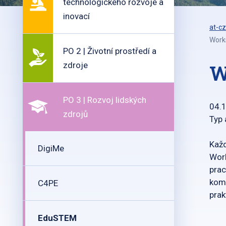
technologického rozvoje a
inovací
at-cz
Work
PO 2 | Životní prostředí a
zdroje
W
PO 3 | Rozvoj lidských
04.
zdrojů
Typ
Každ
DigiMe
Work
prac
komu
C4PE
prak
EduSTEM