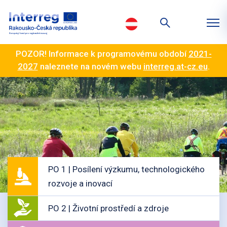
POZOR! Informace k programovému období
2021-
2027
naleznete na novém webu
interreg.at-cz.eu
.
PO 1 | Posílení výzkumu, technologického
rozvoje a inovací
PO 2 | Životní prostředí a zdroje